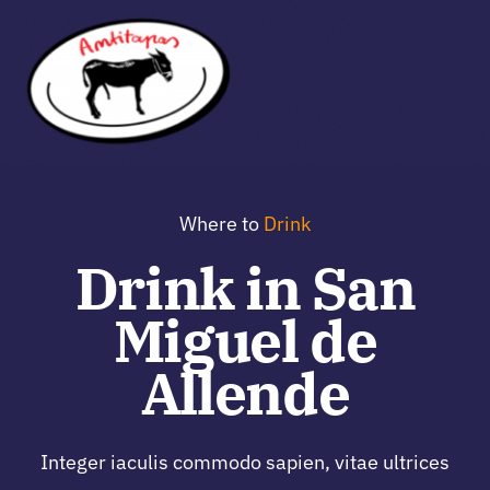
Salta
al
contenuto
Tog
Navi
Program
Where to
Drink
Schedule
Drink in San
Miguel de
Planning
Allende
Buy Tickets
Integer iaculis commodo sapien, vitae ultrices
About