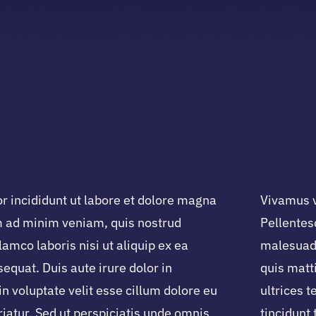
 incididunt ut labore et dolore magna
Vivamus ve
m ad minim veniam, quis nostrud
Pellentes
lamco laboris nisi ut aliquip ex ea
malesuada
quat. Duis aute irure dolor in
quis matti
in voluptate velit esse cillum dolore eu
ultrices 
riatur. Sed ut perspiciatis unde omnis
tincidunt