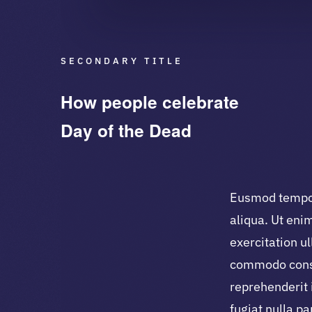
SECONDARY TITLE
How people celebrate
Day of the Dead
Eusmod tempor
aliqua. Ut eni
exercitation ul
commodo conse
reprehenderit 
fugiat nulla pa