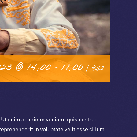
23 @ 14:00
-
17:00
|
$52
a. Ut enim ad minim veniam, quis nostrud
reprehenderit in voluptate velit esse cillum