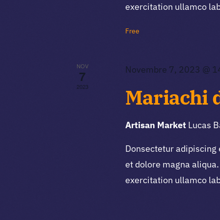
exercitation ullamco la
Free
NOV
Novembre 7, 2023 @ 1
7
2023
Mariachi 
Artisan Market
Lucas B
Donsectetur adipiscing 
et dolore magna aliqua.
exercitation ullamco la